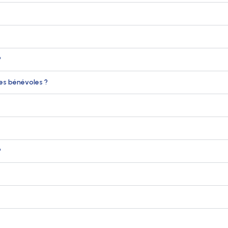
?
les bénévoles ?
?