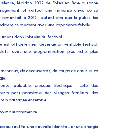
silence, l’édition 2022 de Folies en Baie a sonné
ulagement, et surtout une
immense envie de se
n remontait à 2019… autant dire que le public, les
endaient ce moment avec une impatience fébrile.
ournant dans l’histoire du festival
:
le
est officiellement devenue un
véritable festival
,
lets
, avec une programmation plus riche, plus
s
reconnus
, de
découvertes
, de coups de cœur, et ce
aie.
mense
, palpable, presque électrique : celle des
ncerts post-pandémie, des visages familiers, des
enfin partagée ensemble.
 tout a recommencé.
uveau souffle, une nouvelle identité… et une énergie