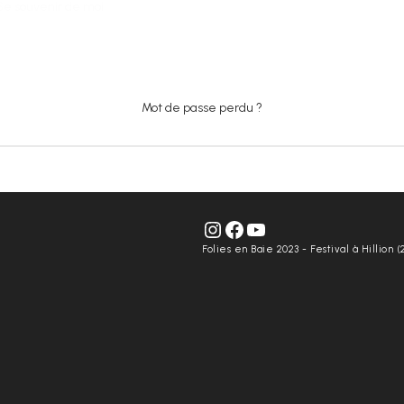
Se souvenir de moi
SE CONNECTER
Mot de passe perdu ?
FOLIES EN BAIE - Instagram
FOLIES EN BAIE - Facebook
FOLIES EN BAIE - Youtube
Folies en Baie 2023 - Festival à Hillion (