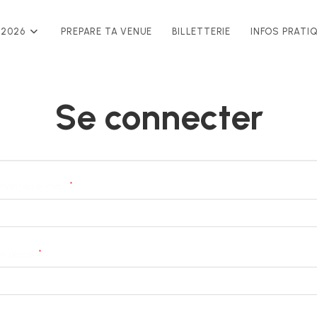
 2026
PREPARE TA VENUE
BILLETTERIE
INFOS PRATI
Se connecter
*
Obligatoire
ifiant ou e-mail
*
Obligatoire
de passe