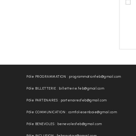
Pôle PROGRAMMATION : programmationfeb@gmail.com
Pôle BILLETTERIE : billetterie.feb@gmail.com
Pôle PARTENAIRES : partenairesfeb@gmail.com
Pôle COMMUNICATION : comfoliesenbaie@gmail.com
Pôle BENEVOLES : benevolesfeb@gmail.com
Pôle INCLUSION : febpourtous@gmail.com