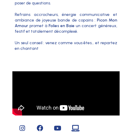
poser de questions.
Refrains accrocheurs, énergie communicative et
ambiance de joyeuse bande de copains :
Picon Mon
Amour
promet à
Folies en Baie
un concert généreux,
festif et totalement décomplexé.
Un seul conseil : venez comme vous êtes… et repartez
en chantant