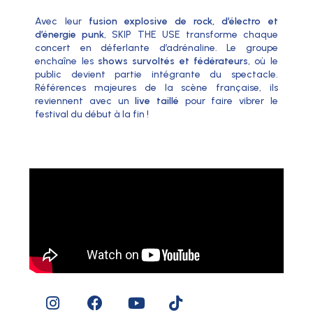
Avec leur
fusion explosive de rock, d’électro et
d’énergie punk
, SKIP THE USE transforme chaque
concert en déferlante d’adrénaline. Le groupe
enchaîne les
shows survoltés et fédérateurs
, où le
public devient partie intégrante du spectacle.
Références majeures de la scène française, ils
reviennent avec un
live taillé
pour faire vibrer le
festival du début à la fin !