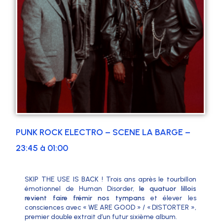
PUNK ROCK ELECTRO – SCENE LA BARGE –
23:45 à 01:00
SKIP THE USE IS BACK ! Trois ans après le tourbillon
émotionnel de Human Disorder,
le quatuor lillois
revient faire frémir nos tympans
et élever les
consciences avec « WE ARE GOOD » / « DISTORTER »,
premier double extrait d’un futur sixième album.